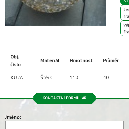
8
te
fr
vá
fr
Obj.
Materiál
Hmotnost
Průměr
číslo
KU2A
Štěrk
110
40
KONTAKTNÍ FORMULÁŘ
Jméno: