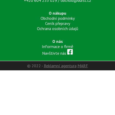
+420 604 233 029
/
obchod@durst.cz
O nákupu
Obchodní podmínky
Ceník přepravy
Ochrana osobních údajů
O nás
Informace o firmě
Navštivte nás
© 2022 -
Reklamní agentura
MARF