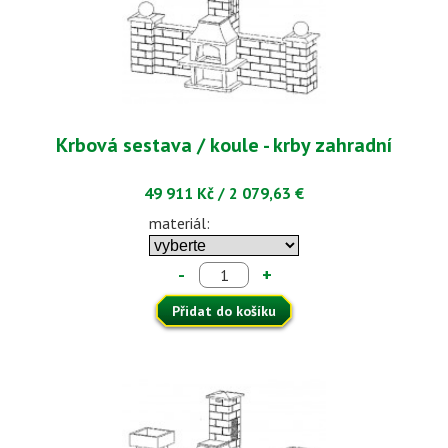
Krbová sestava / koule - krby zahradní
49 911 Kč
/
2 079,63 €
materiál:
-
+
Přidat do košíku