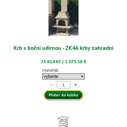
Krb s boční udírnou - ZK4A krby zahradní
25 814 Kč
/
1 075,58 €
materiál:
-
+
Přidat do košíku