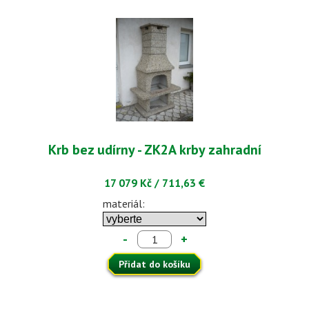
Krb bez udírny - ZK2A krby zahradní
17 079 Kč
/
711,63 €
materiál:
-
+
Přidat do košíku