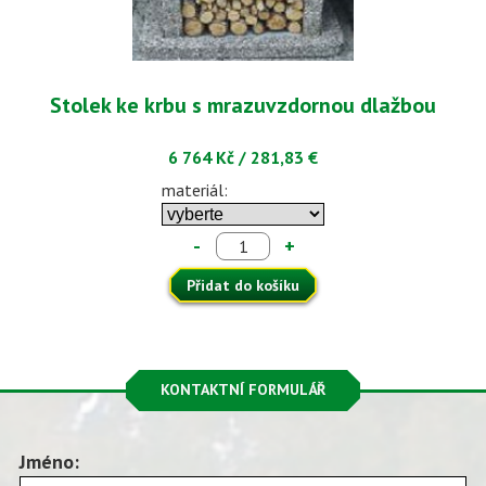
Stolek ke krbu s mrazuvzdornou dlažbou
6 764 Kč
/
281,83 €
materiál:
-
+
Přidat do košíku
KONTAKTNÍ FORMULÁŘ
Jméno: