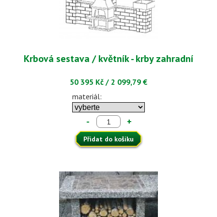
Krbová sestava / květník - krby zahradní
50 395 Kč
/
2 099,79 €
materiál:
-
+
Přidat do košíku