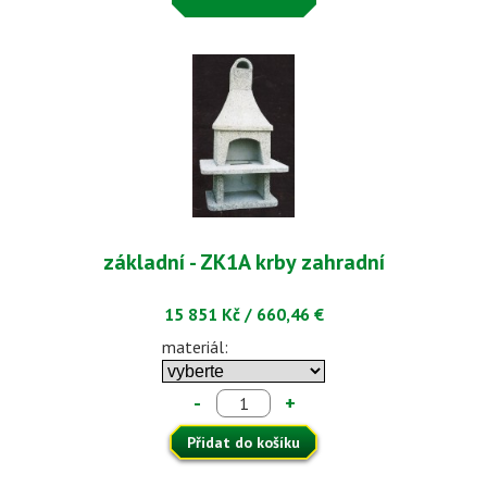
základní - ZK1A krby zahradní
15 851 Kč
/
660,46 €
materiál:
-
+
Přidat do košíku