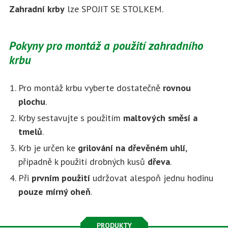
Zahradní krby
lze SPOJIT SE STOLKEM.
Pokyny pro montáž a použití zahradního
krbu
Pro montáž krbu vyberte dostatečně
rovnou
plochu
.
Krby sestavujte s použitím
maltových směsí a
tmelů
.
Krb je určen ke
grilování na dřevěném uhlí
,
případně k použití drobných kusů
dřeva
.
Při
prvním použití
udržovat alespoň jednu hodinu
pouze mírný oheň
.
PRODUKTY