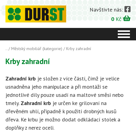
Navštivte nás:
0
Kč
..
/
Městský mobiliář (kategorie)
/
Krby zahradní
Krby zahradní
Zahradní krb
je složen z více částí, čímž je velice
usnadněna jeho manipulace a při montáži se
jednotlivé díly pouze usadí na maltové směsi nebo
tmely.
Zahradní krb
je určen ke grilovaní na
dřevěném uhlí, případně k použití drobných kusů
dřeva. Ke krbu je možno dodat odkládací stolek a
doplňky z nerez oceli.