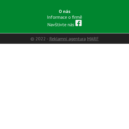
O nás
Informace o firmě
Navštivte nás
© 2022 -
Reklamní agentura
MARF