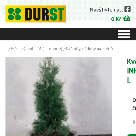
Navštivte nás:
0
Kč
..
/
Městský mobiliář (kategorie)
/
Květníky, nádoby na zeleň
Kv
IN
I.
O
č
K