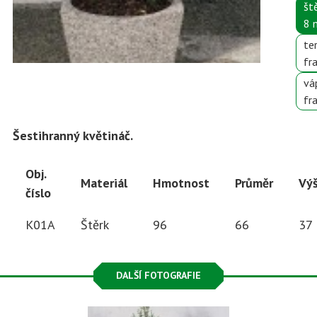
št
8
te
fr
vá
fr
Šestihranný květináč.
Obj.
Materiál
Hmotnost
Průměr
Vý
číslo
K01A
Štěrk
96
66
37
DALŠÍ FOTOGRAFIE