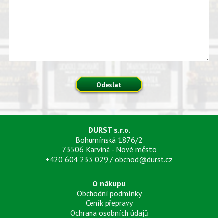
Odeslat
DURST s.r.o.
Bohumínská 1876/2
73506 Karviná - Nové město
+420 604 233 029
/
obchod@durst.cz
O nákupu
Obchodní podmínky
Ceník přepravy
Ochrana osobních údajů