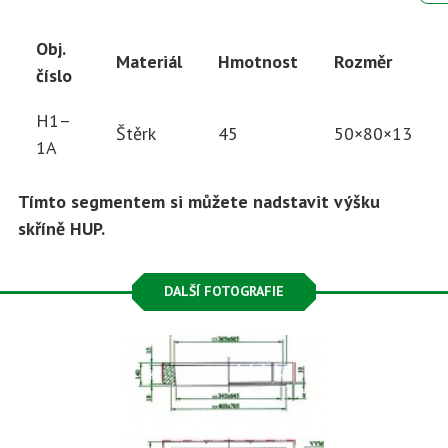
Obj.
Materiál
Hmotnost
Rozměr
číslo
H1–
Štěrk
45
50×80×13
1A
Tímto segmentem si můžete nadstavit výšku
skříně HUP.
DALŠÍ FOTOGRAFIE