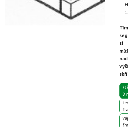
H
1
Tím
se
si
můž
nad
výš
skř
št
8
te
fr
vá
fr