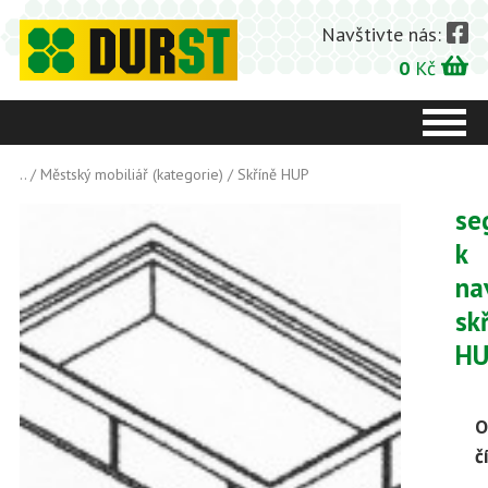
Navštivte nás:
0
Kč
..
/
Městský mobiliář (kategorie)
/
Skříně HUP
se
k
na
sk
HU
O
č