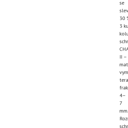
se
sle
30 
3 k
kol
sch
CH
II –
mat
vym
ter
fra
4–
7
mm.
Roz
sch