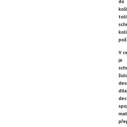
do
koš
toli
sch
koli
pož
V c
je
sch
žul
des
dil
des
spo
mat
pře