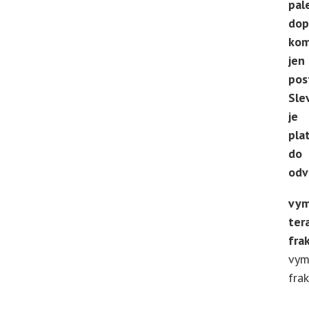
pal
dop
kom
jen
pos
Sle
je
pla
do
odv
vym
ter
fra
vym
fra