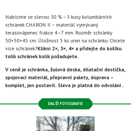
Nabízíme se slevou 30 % –3 kusy kolumbárních
schránek CHARON II – materiál vymývaný
terasovápenec frakce 4–7 mm. Rozměr schránky
50×50×45 cm. Úložnost 5 ks uren na schránku. Chcete
více schránek?
Klikni 2×, 3×, 4× a přidejte do košíku
tolik schránek kolik požadujete.
V ceně je schránka, žulová deska, dilatační destička,
spojovací materiál, přepravní palety, doprava –
komplet, jen postavit.
Sleva je platná do odvolání .
DALŠÍ FOTOGRAFIE