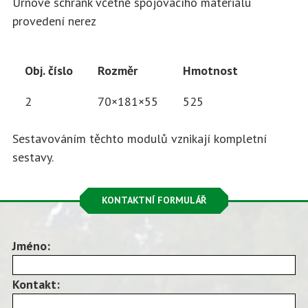
Urnové schránk včetně spojovacího materiálu
provedení nerez
Obj. číslo
Rozměr
Hmotnost
2
70×181×55
525
Sestavováním těchto modulů vznikají kompletní
sestavy.
KONTAKTNÍ FORMULÁŘ
Jméno:
Kontakt: