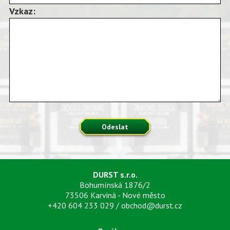
Vzkaz:
Odeslat
DURST s.r.o.
Bohumínská 1876/2
73506 Karviná - Nové město
+420 604 233 029
/
obchod@durst.cz