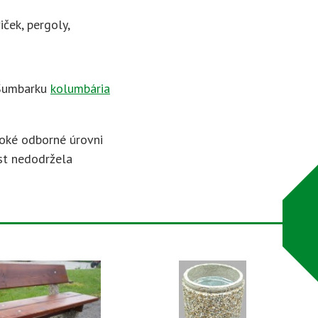
ček, pergoly,
-Šumbarku
kolumbária
soké odborné úrovni
ost nedodržela