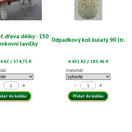
vč.dřeva délky - 150
Odpadkový koš kulatý 90 ltr.
enkovní lavičky
4 Kč
/
374,75 €
4 451 Kč
/
185,46 €
iál:
materiál:
+
-
+
idat do košíku
Přidat do košíku