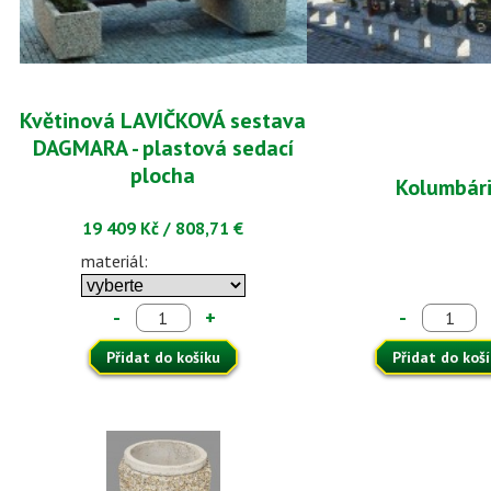
Květinová LAVIČKOVÁ sestava
DAGMARA - plastová sedací
plocha
Kolumbár
19 409 Kč
/
808,71 €
materiál:
-
+
-
Přidat do košíku
Přidat do koš