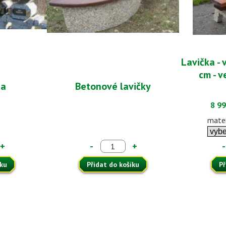
Lavička - 
cm - v
ia
Betonové lavičky
8 99
mater
+
-
+
-
íku
Přidat do košíku
Př