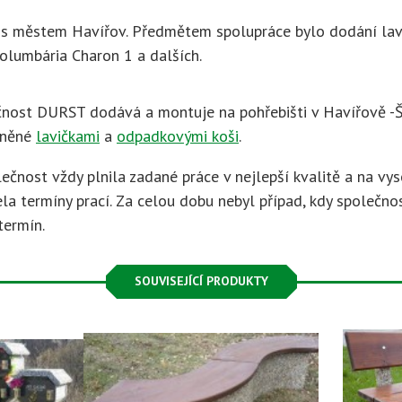
 s městem Havířov. Předmětem spolupráce bylo dodání lavi
olumbária Charon 1 a dalších.
čnost DURST dodává a montuje na pohřebišti v Havířově 
lněné
lavičkami
a
odpadkovými koši
.
ečnost vždy plnila zadané práce v nejlepší kvalitě a na vy
la termíny prací. Za celou dobu nebyl případ, kdy společn
termín.
SOUVISEJÍCÍ PRODUKTY