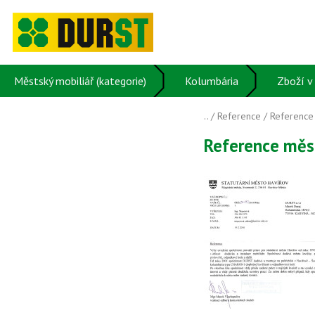
Městský mobiliář (kategorie)
Kolumbária
Zboží v 
..
/
Reference
/ Reference
Reference měs