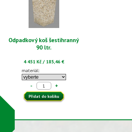
Odpadkový koš šestihranný
90 ltr.
4 451 Kč
/
185,46 €
materiál:
-
+
Přidat do košíku