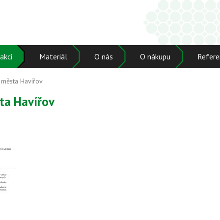
akci
Materiál
O nás
O nákupu
Refere
 města Havířov
ta Havířov